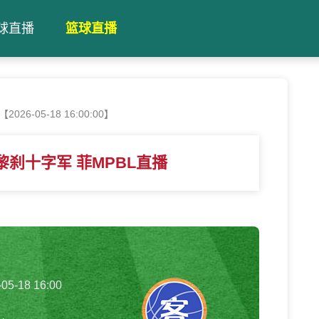
球直播
篮球直播
6-05-18 16:00:00】
黎刹十字军 菲MPBL直播
-05-18 16:00