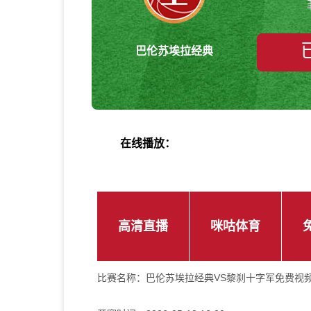
巴伦苏埃拉经典
在线播放：
高清直播
咪咕体育
比赛名称：
巴伦苏埃拉经典VS黎刹十字军免费视