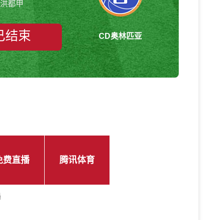
洪都甲
已结束
CD奥林匹亚
免费直播
腾讯体育
播