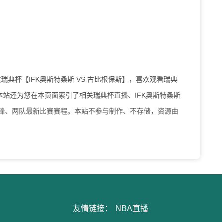
为您提供瑞典杯【IFK奥斯特桑斯 VS 古比根保斯】，喜欢观看瑞典
站还为您在本页面索引了相关瑞典杯直播、IFK奥斯特桑斯
交锋、两队最新比赛赛程。本站不参与制作、不存储，资源由
友情链接：
NBA直播