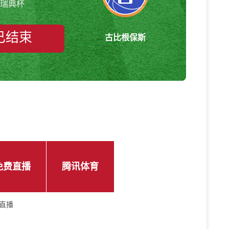
瑞典杯
已结束
古比根保斯
免费直播
腾讯体育
频直播