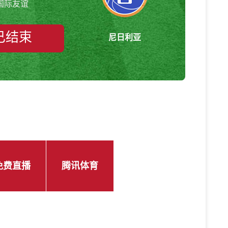
国际友谊
已结束
尼日利亚
免费直播
腾讯体育