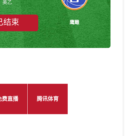
美乙
已结束
鹰雕
免费直播
腾讯体育